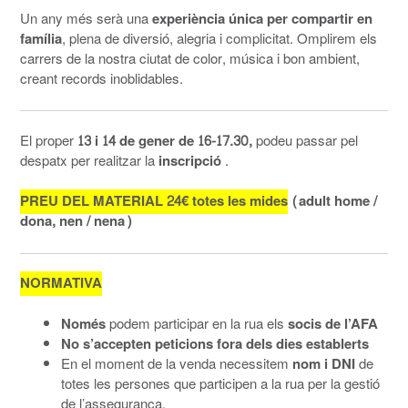
Un any més serà una
experiència única per compartir en
família
, plena de diversió, alegria i complicitat. Omplirem els
carrers de la nostra ciutat de color, música i bon ambient,
creant records inoblidables.
El proper
13 i 14 de gener de 16-17.30,
podeu passar pel
despatx per realitzar la
inscripció
.
PREU DEL MATERIAL 24€ totes les mides
(adult home /
dona, nen / nena)
NORMATIVA
Només
podem participar en la rua els
socis de l’AFA
No s’accepten peticions fora dels dies establerts
En el moment de la venda necessitem
nom i DNI
de
totes les persones que participen a la rua per la gestió
de l’assegurança.