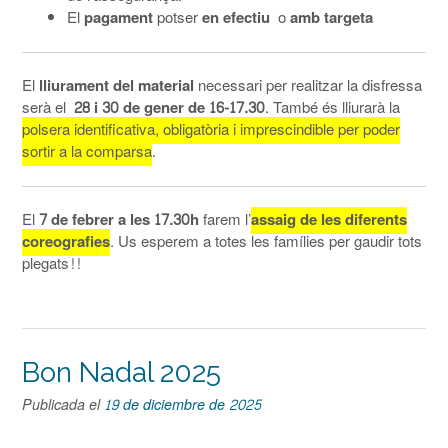
El
pagament
potser
en efectiu
o
amb targeta
El
lliurament del material
necessari per realitzar la disfressa
serà el
28 i 30 de gener de 16-17.30
. També és lliurarà la
polsera identificativa, obligatòria i imprescindible per poder
sortir a la comparsa
.
El
7 de febrer a les 17.30h
farem l’
assaig de les diferents
coreografies
. Us esperem a totes les famílies per gaudir tots
plegats!!
Bon Nadal 2025
Publicada el
19 de diciembre de 2025