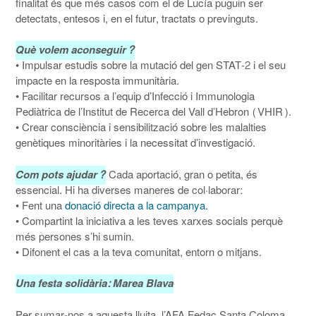
finalitat és que més casos com el de Lucía puguin ser
detectats, entesos i, en el futur, tractats o previnguts.
Què volem aconseguir?
• Impulsar estudis sobre la mutació del gen STAT-2 i el seu
impacte en la resposta immunitària.
• Facilitar recursos a l’equip d’Infecció i Immunologia
Pediàtrica de l’Institut de Recerca del Vall d’Hebron (VHIR).
• Crear consciència i sensibilització sobre les malalties
genètiques minoritàries i la necessitat d’investigació.
Com pots ajudar?
Cada aportació, gran o petita, és
essencial. Hi ha diverses maneres de col·laborar:
• Fent una
donació directa a la campanya.
• Compartint la iniciativa a les teves xarxes socials perquè
més persones s’hi sumin.
• Difonent el cas a la teva comunitat, entorn o mitjans.
Una festa solidària: Marea Blava
Per sumar-nos a aquesta lluita, l’AFA Fedac Santa Coloma,