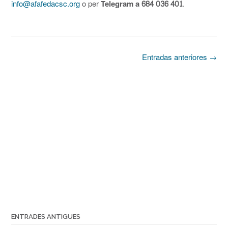
info@afafedacsc.org
o per
Telegram a 684 036 401
.
Navegación
Entradas anteriores
→
de
las
entradas
ENTRADES ANTIGUES