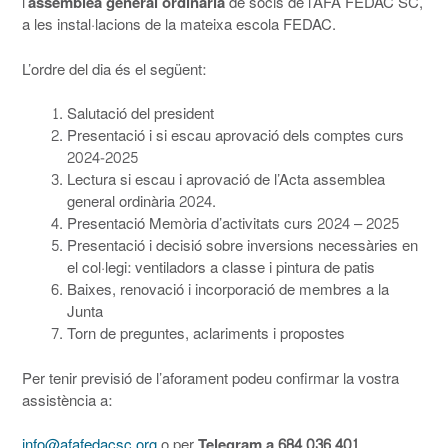
l’
assemblea general ordinària
de socis de l’AFA FEDAC SC,
a les instal·lacions de la mateixa escola FEDAC.
L’ordre del dia és el següent:
Salutació del president
Presentació i si escau aprovació dels comptes curs
2024-2025
Lectura si escau i aprovació de l’Acta assemblea
general ordinària 2024.
Presentació Memòria d’activitats curs 2024 – 2025
Presentació i decisió sobre inversions necessàries en
el col·legi: ventiladors a classe i pintura de patis
Baixes, renovació i incorporació de membres a la
Junta
Torn de preguntes, aclariments i propostes
Per tenir previsió de l’aforament podeu confirmar la vostra
assistència a:
info@afafedacsc.org
o per
Telegram a 684 036 401
.